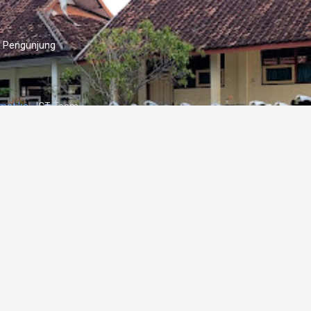
l Pengunjung
matika
- ICT Team.