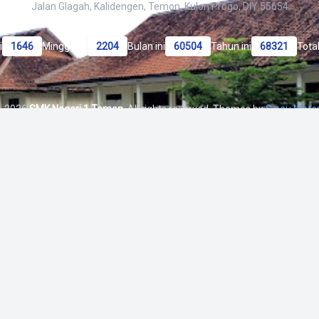
Jalan Glagah, Kalidengen, Temon, Kulon Progo, DIY 55654
i
1646
Minggu ini
2204
Bulan ini
60504
Tahun ini
68321
Tota
 - 2026
SMK Negeri 1 Temon
. All rights reserved. Themes by
Sinau Mate