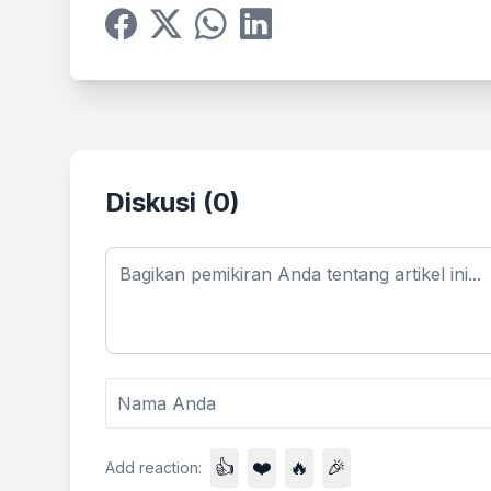
Facebook
Twitter
WhatsApp
LinkedIn
Diskusi (
0
)
👍
❤️
🔥
🎉
Add reaction: