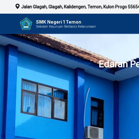
Jalan Glagah, Glagah, Kalidengen, Temon, Kulon Progo 5565
SMK Negeri 1 Temon
Sekolah Kejuruan Berbasis Ketarunaan
Edaran P