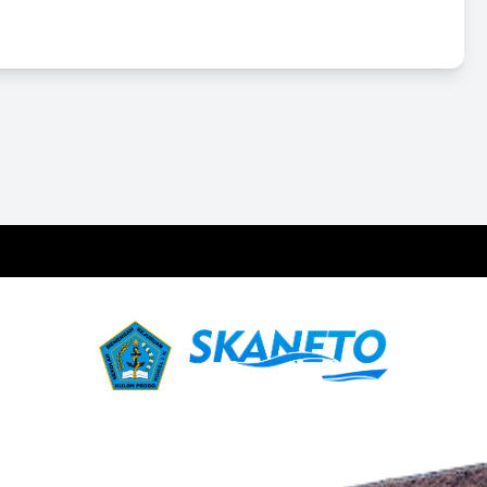
nengah Kejuruan Berbasis Ketarunaan, Maritim, Pengolahan, P
iap mencetak generasi yang berakhlak mulia, kompeten, berbuda