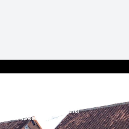
emesinan, dan Geologi Pertambangan di
ya dan berwawasan glogal.