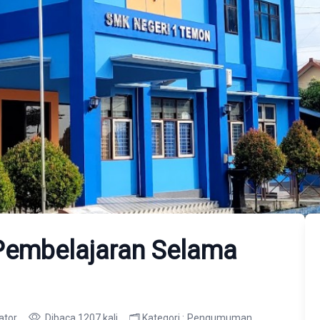
Pembelajaran Selama
ator
Dibaca 1207 kali
🗂️ Kategori :
Pengumuman