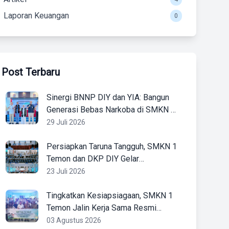
Laporan Keuangan
0
Post Terbaru
Sinergi BNNP DIY dan YIA: Bangun
Generasi Bebas Narkoba di SMKN 1
Temon
29 Juli 2026
Persiapkan Taruna Tangguh, SMKN 1
Temon dan DKP DIY Gelar
Pembekalan Magang Kapal Sekoci
23 Juli 2026
Tingkatkan Kesiapsiagaan, SMKN 1
Temon Jalin Kerja Sama Resmi
dengan BMKG Sleman
03 Agustus 2026