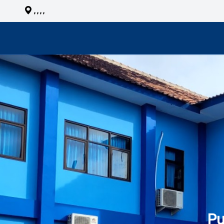
, , , ,
Pu