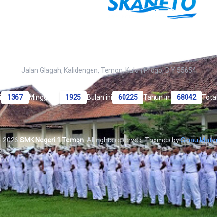
arunaan di Kabupaten Kulon Progo, siap mencetak generasi yang 
global.
Jalan Glagah, Kalidengen, Temon, Kulon Progo, DIY 55654
i
1367
Minggu ini
1925
Bulan ini
60225
Tahun ini
68042
Tota
 - 2026
SMK Negeri 1 Temon
. All rights reserved. Themes by
Sinau Mate