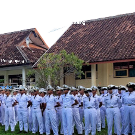
berkarakter, mandiri, dan berdaya saing
l Pengunjung
matika
- ICT Team.