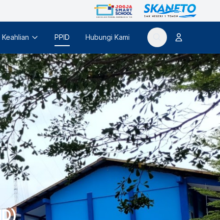
 Keahlian
PPID
Hubungi Kami
ID)