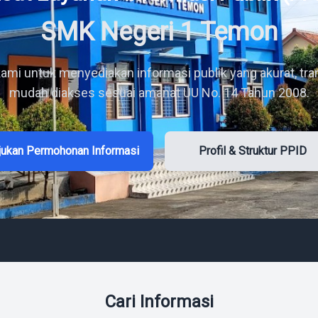
SMK Negeri 1 Temon
mi untuk menyediakan informasi publik yang akurat, tra
mudah diakses sesuai amanat UU No. 14 Tahun 2008.
jukan Permohonan Informasi
Profil & Struktur PPID
Cari Informasi